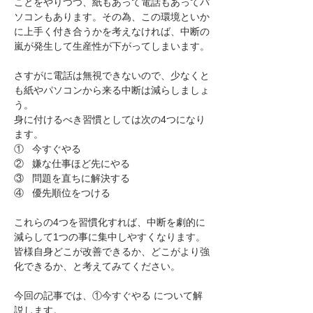
ことをやりつつ、紙もあって電話もあってパ
ソコンもあります。その為、この環境といか
に上手く付き合うかを考えなければ、中断の
嵐が発生して生産性が下がってしまいます。
さすがに電話は無視できないので、少なくと
も紙やパソコンから来る中断は減らしましょ
う。
身に付けるべき習慣としては次の4つになり
ます。
①   今すぐやる
②   嫌な仕事ほど先にやる
③   問題を直ちに解決する
④   優先順位をつける
これらの4つを習慣化すれば、中断を劇的に
減らして1つの事に集中しやすくなります。
皆様自身どこが改善できるか、どこがより強
化できるか、と考えてみてください。
今回の記事では、①今すぐやる について解
説します。