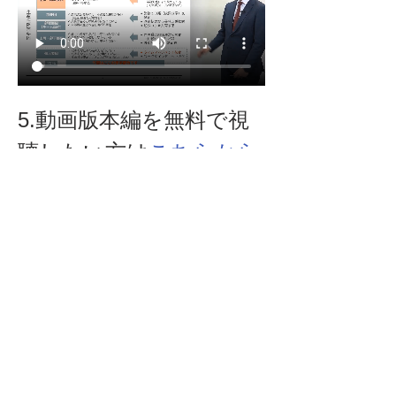
5.動画版本編を無料で視
聴したい方は
こちらから
執筆者
株式会社プロスタンダード　代表取締役社長　若林雅樹
新卒で株式会社インテリジェンス(現パーソルキャリア)に入社
し、一貫して人事を経験。全社5,000人の働き方改革プロジェ
クトを任され、残業時間削減に貢献。会社設立後は、全社の働
き方改革を人事として推進してきた経験を活かし、全社単位で
の残業削減、生産性向上を支援。コンサルティング先のクライ
アントは数百億企業から１兆円超え企業と多岐にわたる。ま
た、独自のナインウォールズメソッドを活用して、再現性のあ
る成果をクライアントに提供している。著書は「メールはすぐ
に返信するな。」(KADOKAWA)。
Previous
Next