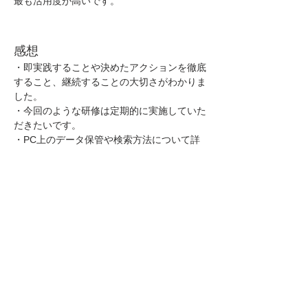
最も活用度が高いです。
感想
・即実践することや決めたアクションを徹底
すること、継続することの大切さがわかりま
した。
・今回のような研修は定期的に実施していた
だきたいです。
・PC上のデータ保管や検索方法について詳
しく聞きたいです。
・単語登録はかなり効率化に繋がると思いま
す。
・生産性向上のために、実際に活かせる具体
的な手段について学べました。
4.まとめ
・研修内容の実施により、「大幅な時間削減
ができた」「精神的にも楽になり仕事に集中
しやすくなった」「他部署の社員にも展開す