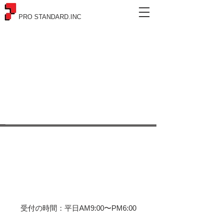
PRO STANDARD.INC
株式会社プロスタンダード
〒105-0013
東京都港区浜松町2-2-15
浜松町ダイヤビル2F
​受付の時間：平日AM9:00〜PM6:00