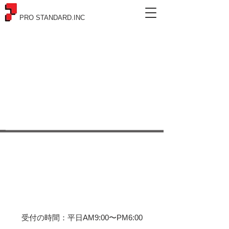
PRO STANDARD.INC
株式会社プロスタンダード
〒105-0013
東京都港区浜松町2-2-15
浜松町ダイヤビル2F
​受付の時間：平日AM9:00〜PM6:00