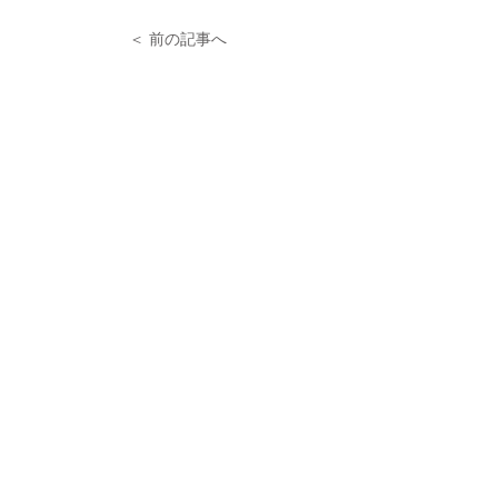
＜ 前の記事へ
次の記事へ ＞
株式会社プロスタンダード
〒105-0013
東京都港区浜松町2-2-15
浜松町ダイヤビル2F
​受付の時間：平日AM9:00〜PM6:00
https://prostandard.co.jp
©Prostandard All Rights Reserved.