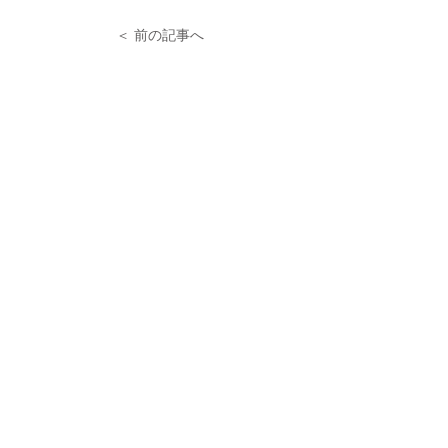
＜ 前の記事へ
次の記事へ ＞
株式会社プロスタンダード
〒105-0013
東京都港区浜松町2-2-15
浜松町ダイヤビル2F
​受付の時間：平日AM9:00〜PM6:00
https://prostandard.co.jp
©Prostandard All Rights Reserved.